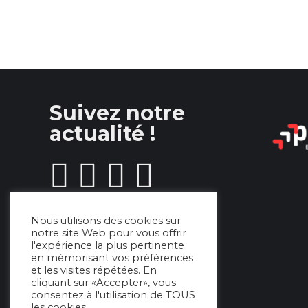
Suivez notre
actualité !
La
La
La
La
page
page
page
page
Nous utilisons des cookies sur
Facebook
Twitter
Instagram
Linkedin
notre site Web pour vous offrir
l'expérience la plus pertinente
s'ouvre
s'ouvre
s'ouvre
s'ouvre
en mémorisant vos préférences
et les visites répétées. En
cliquant sur «Accepter», vous
dans
dans
dans
dans
consentez à l'utilisation de TOUS
les cookies.